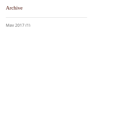
Archive
May 2017
(1)
1 post
April 2017
(7)
7 posts
Search By Tags
No tags yet.
Follow Us
合作机会